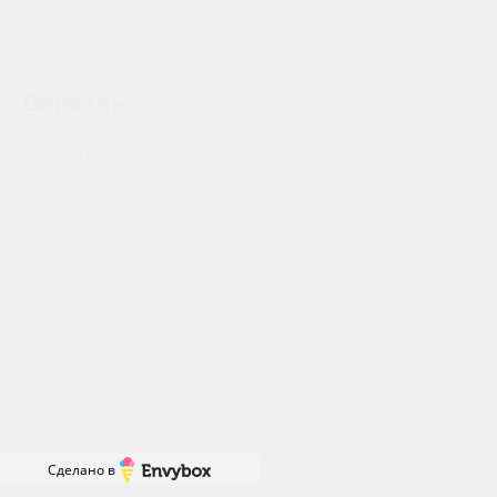
Версаль
9 500
р.
Материал: Шпон
Вставка: Стекло
Расцветка: Дуб
Сделано в